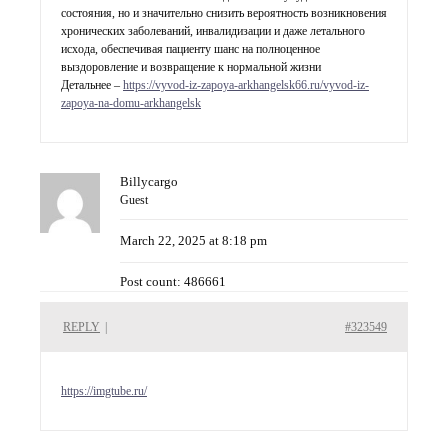
состояния, но и значительно снизить вероятность возникновения
хронических заболеваний, инвалидизации и даже летального
исхода, обеспечивая пациенту шанс на полноценное
выздоровление и возвращение к нормальной жизни
Детальнее –
https://vyvod-iz-zapoya-arkhangelsk66.ru/vyvod-iz-
zapoya-na-domu-arkhangelsk
Billycargo
Guest
March 22, 2025 at 8:18 pm
Post count: 486661
REPLY
|
#323549
https://imgtube.ru/