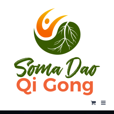
Skip
to
content