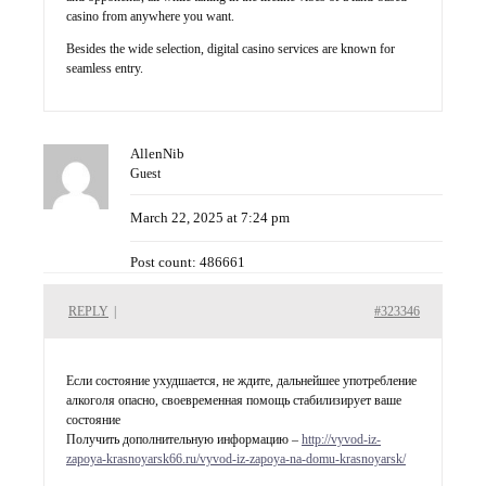
casino from anywhere you want.
Besides the wide selection, digital casino services are known for
seamless entry.
AllenNib
Guest
March 22, 2025 at 7:24 pm
Post count: 486661
REPLY
|
#323346
Если состояние ухудшается, не ждите, дальнейшее употребление
алкоголя опасно, своевременная помощь стабилизирует ваше
состояние
Получить дополнительную информацию –
http://vyvod-iz-
zapoya-krasnoyarsk66.ru/vyvod-iz-zapoya-na-domu-krasnoyarsk/