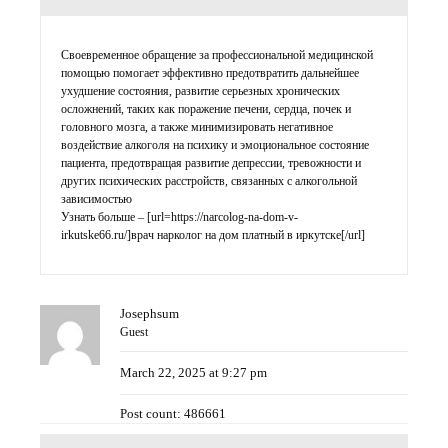
Своевременное обращение за профессиональной медицинской
помощью помогает эффективно предотвратить дальнейшее
ухудшение состояния, развитие серьезных хронических
осложнений, таких как поражение печени, сердца, почек и
головного мозга, а также минимизировать негативное
воздействие алкоголя на психику и эмоциональное состояние
пациента, предотвращая развитие депрессии, тревожности и
других психических расстройств, связанных с алкогольной
зависимостью
Узнать больше – [url=https://narcolog-na-dom-v-
irkutske66.ru/]врач нарколог на дом платный в иркутске[/url]
Josephsum
Guest
March 22, 2025 at 9:27 pm
Post count: 486661