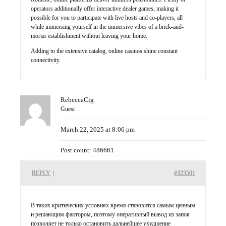
operators additionally offer interactive dealer games, making it
possible for you to participate with live hosts and co-players, all
while immersing yourself in the immersive vibes of a brick-and-
mortar establishment without leaving your home.
Adding to the extensive catalog, online casinos shine constant
connectivity.
RebeccaCig
Guest
March 22, 2025 at 8:06 pm
Post count: 486661
REPLY
|
#323501
В таких критических условиях время становится самым ценным
и решающим фактором, поэтому оперативный вывод из запоя
позволяет не только остановить дальнейшее ухудшение