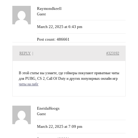
Raymondkeell
Guest
March 22, 2025 at 6:43 pm
Post count: 486661
REPLY
|
#323192
В этой статье вы узнаете, где геймеры покупают приватные читы
для PUBG, CS 2, Call Of Duty и других популярных онлайн игр
читы на пабг
EneidaHoogs
Guest
March 22, 2025 at 7:09 pm