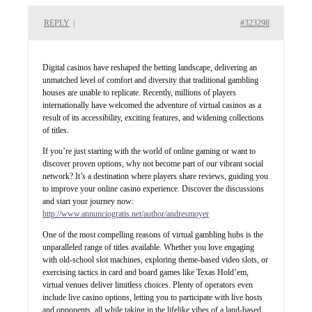
REPLY
|
#323298
Digital casinos have reshaped the betting landscape, delivering an
unmatched level of comfort and diversity that traditional gambling
houses are unable to replicate. Recently, millions of players
internationally have welcomed the adventure of virtual casinos as a
result of its accessibility, exciting features, and widening collections
of titles.
If you’re just starting with the world of online gaming or want to
discover proven options, why not become part of our vibrant social
network? It’s a destination where players share reviews, guiding you
to improve your online casino experience. Discover the discussions
and start your journey now:
http://www.annunciogratis.net/author/andresmoyer
One of the most compelling reasons of virtual gambling hubs is the
unparalleled range of titles available. Whether you love engaging
with old-school slot machines, exploring theme-based video slots, or
exercising tactics in card and board games like Texas Hold’em,
virtual venues deliver limitless choices. Plenty of operators even
include live casino options, letting you to participate with live hosts
and opponents, all while taking in the lifelike vibes of a land-based