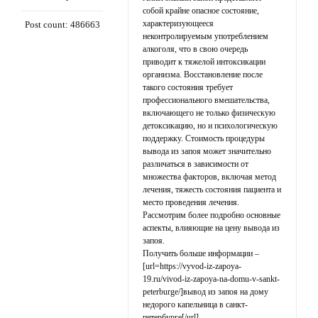
собой крайне опасное состояние,
характеризующееся
Post count: 486663
неконтролируемым употреблением
алкоголя, что в свою очередь
приводит к тяжелой интоксикации
организма. Восстановление после
такого состояния требует
профессионального вмешательства,
включающего не только физическую
детоксикацию, но и психологическую
поддержку. Стоимость процедуры
вывода из запоя может значительно
различаться в зависимости от
множества факторов, включая метод
лечения, тяжесть состояния пациента и
место проведения лечения.
Рассмотрим более подробно основные
аспекты, влияющие на цену вывода из
запоя.
Получить больше информации –
[url=https://vyvod-iz-zapoya-
19.ru/vivod-iz-zapoya-na-domu-v-sankt-
peterburge/]вывод из запоя на дому
недорого капельница в санкт-
петербурге[/url]