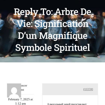
Reply To: Arbre De
Vie: Signification
D’un Magnifique
Symbole Spirituel
Robertuncer
#103590
Guest
February 7, 2025 at
1:12 pm
Алкогольный запой представляет