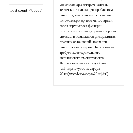
состояние, при котором человек
теряет контроль над употреблением
Post count: 486677
алкоголя, что приводит к тяжёлой
интоксикации организма. Во время
запоя нарушаются функции
внутренних органов, страдает нервная
система, и повышается риск развития
опасных осложнений, таких как
алкогольный делирий. Это состояние
требует незамедлительного
медицинского вмешательства.
Исследовать вопрос подробнее –
[url=https://vyvod-iz-zapoya-
20.ru/]vyvod-iz-zapoya-20.ru[/url]