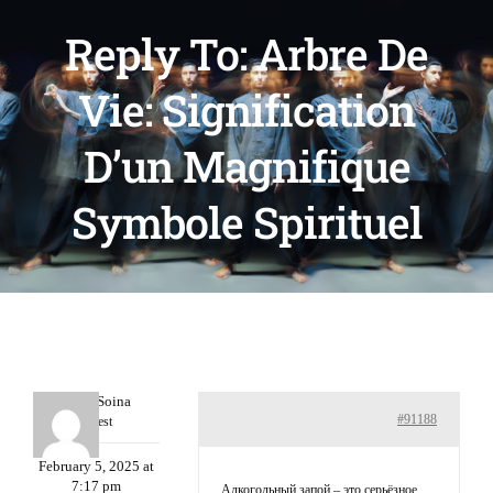
Reply To: Arbre De
Vie: Signification
D’un Magnifique
Symbole Spirituel
ThomasSoina
#91188
Guest
February 5, 2025 at
7:17 pm
Алкогольный запой – это серьёзное