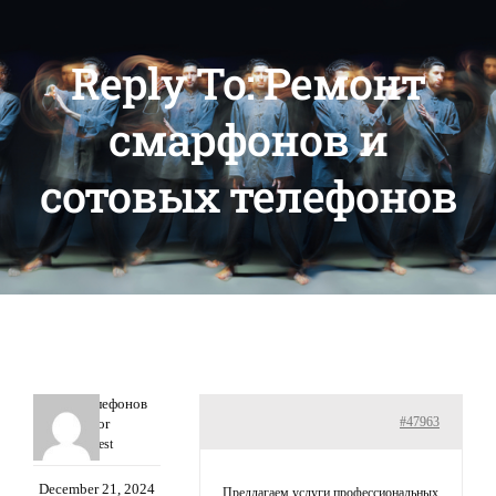
Reply To: Ремонт
смарфонов и
сотовых телефонов
Ремонт телефонов
#47963
Honor
Guest
December 21, 2024
Предлагаем услуги профессиональных