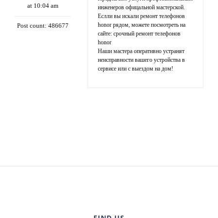
at 10:04 am
инженеров офицальной мастерской.
Еслли вы искали ремонт телефонов
honor рядом, можете посмотреть на
Post count: 486677
сайте:
срочный ремонт телефонов
honor
Наши мастера оперативно устранят
неисправности вашего устройства в
сервисе или с выездом на дом!
FIND US